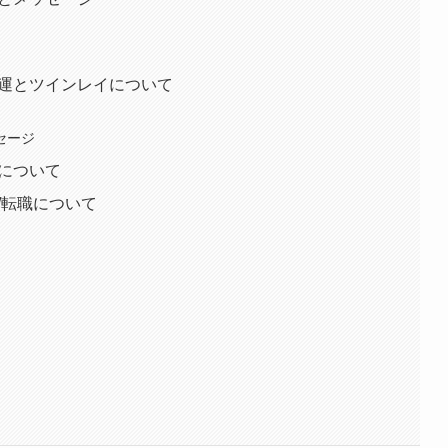
愛運とツインレイについて
ッセージ
運について
事/転職について