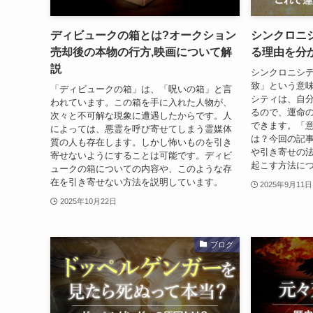
ディビュークの箱とは?オークション
シンクロニ
売却後の本物の行方,映画について解
る理由を分
説
シンクロニシ
致」という意
「ディビュークの箱」は、「呪いの箱」と言
シティは、自
われています。この箱を手に入れた人物が、
るので、運命
次々と不可解な現象に遭遇したからです。人
できます。「
によっては、悪霊を呼び寄せてしまう霊媒体
は？今回の記
質の人も存在します。しかし怖いものを引き
や引き寄せの
寄せないようにすることは可能です。ディビ
起こす方法に
ュークの箱についての内容や、このような存
在を引き寄せない方法を説明しています。
2025年9月11日
2025年10月22日
ブログ