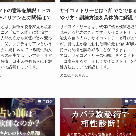
フトの意味を解説！トカ
サイコメトリーとは？誰でもでき
ティリアンとの関係は？
やり方・訓練方法を具体的に解説
トとは、妖怪が姿を変える現象
サイコメトリーとは、物体に残る残留思念
アニメ「妖怪人間」に登場する
読みとる能力のことです。サイコメトリー
、人間の姿から妖怪の姿へ変わ
能力を使う人を、サイコメトラーと呼びま
す。又、レプティリアンという
が、持ち主が物に触れた時の最も強い印象
社会に紛れ込んでいる爬虫類人
持った記憶を読み取ることができます。こ
ちらの記事では、レプティリア
では、サイコメトリーの特徴、サイコメト
と特徴、日本人や有名人にも潜
ーは実在するか、そしてサイコメトリーの
ついて説明しています。
練方法について解説します。
日
2025年10月28日
ブログ
ブ