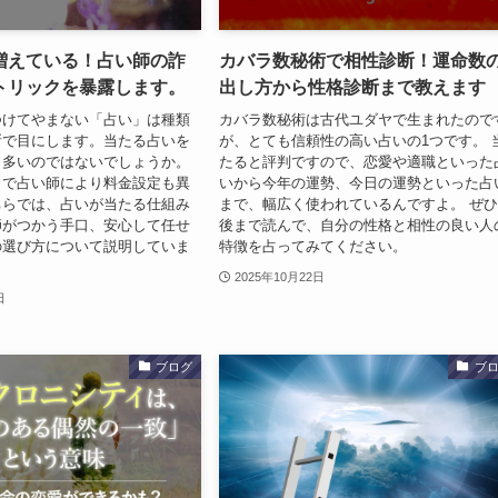
増えている！占い師の詐
カバラ数秘術で相性診断！運命数
トリックを暴露します。
出し方から性格診断まで教えます
つけてやまない「占い」は種類
カバラ数秘術は古代ユダヤで生まれたので
所で目にします。当たる占いを
が、とても信頼性の高い占いの1つです。 
も多いのではないでしょうか。
たると評判ですので、恋愛や適職といった
まで占い師により料金設定も異
いから今年の運勢、今日の運勢といった占
ちらでは、占いが当たる仕組み
まで、幅広く使われているんですよ。 ぜ
師がつかう手口、安心して任せ
後まで読んで、自分の性格と相性の良い人
の選び方について説明していま
特徴を占ってみてください。
2025年10月22日
日
ブログ
ブ