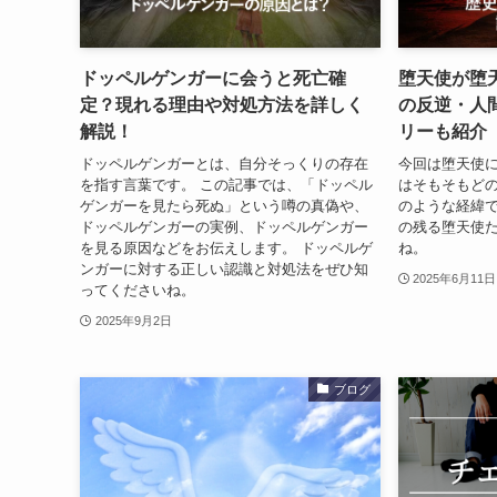
ドッペルゲンガーに会うと死亡確
堕天使が堕
定？現れる理由や対処方法を詳しく
の反逆・人
解説！
リーも紹介
ドッペルゲンガーとは、自分そっくりの存在
今回は堕天使に
を指す言葉です。 この記事では、「ドッペル
はそもそもど
ゲンガーを見たら死ぬ」という噂の真偽や、
のような経緯で
ドッペルゲンガーの実例、ドッペルゲンガー
の残る堕天使
を見る原因などをお伝えします。 ドッペルゲ
ね。
ンガーに対する正しい認識と対処法をぜひ知
2025年6月11日
ってくださいね。
2025年9月2日
ブログ