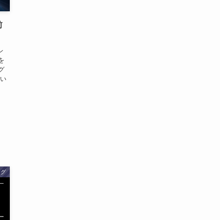
前
ン
を
グ
ない
ログ