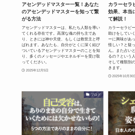
アセンデッドマスター一覧！あなた
カラーセラ
のアセンデッドマスターを知って繋
効果、本当
がる方法
て解説！
アセンデッドマスターは、私たち人類を導い
カラーセラピ
てくれる存在です。高潔な魂の持ち主であ
助けをしてい
り、ときには神や天使、もしくは救世主と呼
ーに興味があ
ばれます。あなたも、自分がとくに深く結び
怪しい？と疑
ついているアセンデッドマスターのことを知
ん。また占い
り、多くのメッセージやエネルギーを受け取
るの？という
ってください。
そして種類別
きます。
2025年12月5日
2025年10月30
ブログ