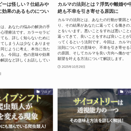
ピーは怪しい？仕組みや
カルマの法則とは？浮気や離婚や
に効果のあるものについ
絶も不幸を引き寄せる原因に
カルマの法則とは、あなたの行動が要因と
り、その結果があなたに返ってくる働きの
ーは、あなたの悩みの解決の手
とをいいます。悪いことをすれば悪いこと
く心理療法です。カラーセラピ
返ってきて、良いことをすれば良いことが
っても、詳しく知らないために
ってくるという法則です。今回は、カルマ
ってしまう人は少なくありませ
法則についての意味や、不幸を引き寄せる
と同じように考え、本当に当た
の原因、そしてカルマを良い方向へ働かせ
人も。今回は、色の意味や効果
願望を叶える方法について解説します。
の解説など詳しくお話ししてい
2025年10月29日
日
ブログ
ブ