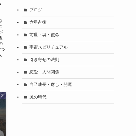
中
ブログ
な
六星占術
こ
が
前世・魂・使命
返
の
宇宙スピリチュアル
7つ
て
引き寄せの法則
恋愛・人間関係
自己成長・癒し・開運
ログ
風の時代