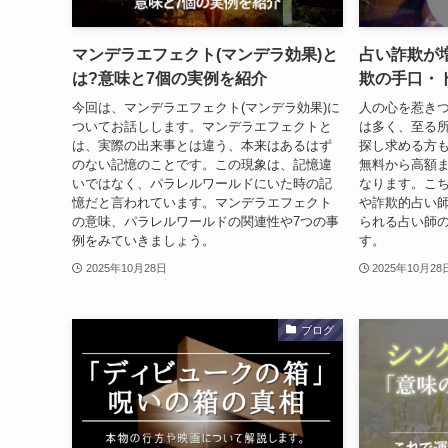
マンデラエフェクト(マンデラ効果)と
占い詐欺が
は?意味と7個の実例を紹介
欺の手口・
今回は、マンデラエフェクト(マンデラ効果)に
人の心を惹き
ついてお話しします。マンデラエフェクトと
は多く、至る
は、実際の出来事とは違う、本来はあるはず
探し求める方
のない記憶のことです。この現象は、記憶違
無料から高額
いではなく、パラレルワールドにいた時の記
なります。こ
憶だと言われています。マンデラエフェクト
や詐欺的占い
の意味、パラレルワールドの関連性や7つの事
られる占い師
例をみていきましょう。
す。
2025年10月28日
2025年10月28
ブログ