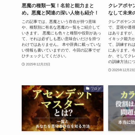
悪魔の種類一覧！名前と能力まと
クレアボヤ
め。悪魔と関連の深い人物も紹介！
なして未来
この記事では、悪魔という存在が持つ意味
クレアボヤン
や、種類別に有名な悪魔の一覧をご紹介して
で、霊視や透
いきます。 悪魔にも色々と種類や役割があっ
はありますが
て、それは必ずしも悪い意味合いだけを持つ
イキック能力
わけではありません。 本や辞典に載っていな
て、訓練すれ
い情報も書いていますので、今回の記事でぜ
にあります。
ひチェックしてください。
か、そしてク
の訓練方法に
2025年12月23日
2025年12月23
ブログ