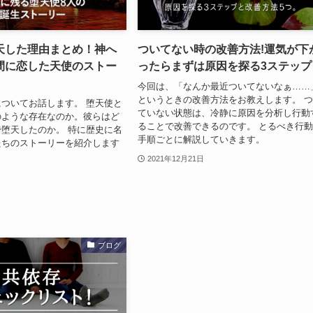
天した理由まとめ！神へ
ついてない時の改善方法!運気が下
間に恋した天使のストー
ったらまずは原因を探る3ステップ
今回は、「なんか最近ついてないなぁ……
というときの改善方法をお教えします。 
ついてお話します。 堕天使と
ていない状態は、冷静に原因を分析し行動
のような存在なのか。彼らはど
ることで改善できるのです。 とるべき行
堕天したのか。 特に歴史に名
手順ごとに解説していきます。
たちのストーリーを紹介します
2021年12月21日
ブログ