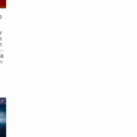
の
す
当
占
い
ひ最
の
ログ