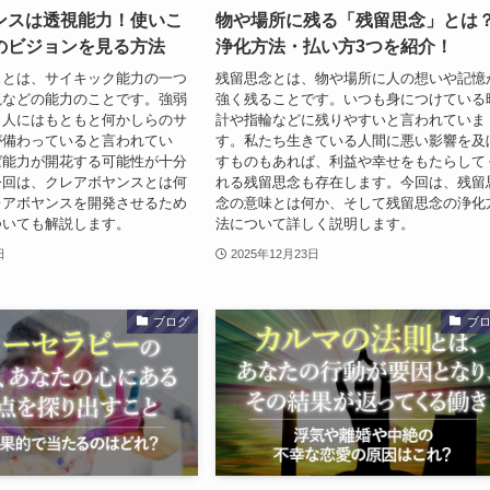
ンスは透視能力！使いこ
物や場所に残る「残留思念」とは
のビジョンを見る方法
浄化方法・払い方3つを紹介！
スとは、サイキック能力の一つ
残留思念とは、物や場所に人の想いや記憶
視などの能力のことです。強弱
強く残ることです。いつも身につけている
、人にはもともと何かしらのサ
計や指輪などに残りやすいと言われていま
が備わっていると言われてい
す。私たち生きている人間に悪い影響を及
ば能力が開花する可能性が十分
すものもあれば、利益や幸せをもたらして
今回は、クレアボヤンスとは何
れる残留思念も存在します。今回は、残留
レアボヤンスを開発させるため
念の意味とは何か、そして残留思念の浄化
ついても解説します。
法について詳しく説明します。
日
2025年12月23日
ブログ
ブ