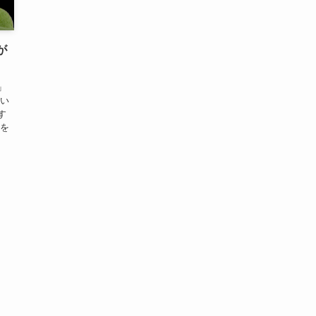
が
」
つい
す
動を