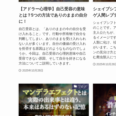
【アドラー心理学】自己受容の意味
シェイプシ
とは？5つの方法でありのままの自分
ゲ人間レプ
に！
シェイプシフ
のことです。
自己受容とは、「ありのままの今の自分を受
主人公たちが
け入れること」です。行動や所有物で自分を
るイメージで
判断してしまい、ありのままを受け入れられ
人類に化け、
ない人が多くいます。自分の価値の受け入れ
がいます。こ
を拒否する原因はどのようなものなのでしょ
ンの見分け方
うか。今回は、自己受容の心理的意味や自己
む爬虫類人に
受容できない原因、そして自分を好きになる
方法についてご説明していきます。
2025年10月28
2025年10月28日
ブログ