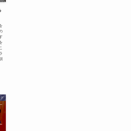
る
！
を
の
す
を
こ
ラ
訓
ログ