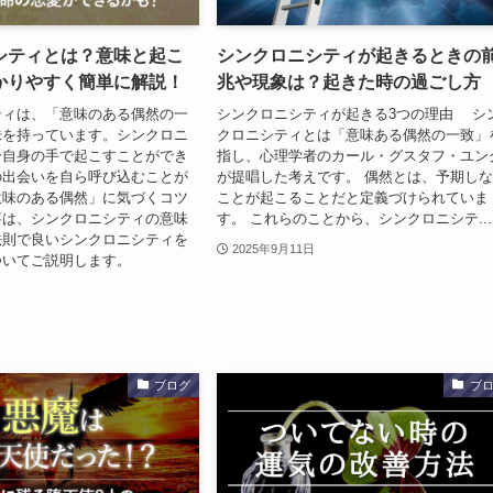
シティとは？意味と起こ
シンクロニシティが起きるときの
かりやすく簡単に解説！
兆や現象は？起きた時の過ごし方
ティは、「意味のある偶然の一
シンクロニシティが起きる3つの理由 シ
味を持っています。シンクロニ
クロニシティとは「意味ある偶然の一致」
分自身の手で起こすことができ
指し、心理学者のカール・グスタフ・ユン
の出会いを自ら呼び込むことが
が提唱した考えです。 偶然とは、予期し
意味のある偶然」に気づくコツ
ことが起こることだと定義づけられていま
事は、シンクロニシティの意味
す。 これらのことから、シンクロニシテ...
法則で良いシンクロニシティを
2025年9月11日
ついてご説明します。
ブログ
ブ