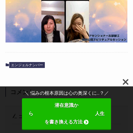
エンジェルナンバー
コメント
＼ 悩みの根本原因は心の奥深くに...？／
潜在意識か
ら 人生
コメントする
を書き換える方法