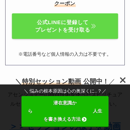
クーポン
公式LINEに登録して
プレゼントを受け取る
。
※電話番号など個人情報の入力は不要です
＼
特別セッション動画
公開中！
／
＼ 悩みの根本原因は心の奥深くに...？／
アセンショナーの独自技術を使ったスピリチュア
潜在意識か
ルセッションの様子をぜひ観てみてください。
ら 人生
を書き換える方法
＞＞セッションの様子を動画