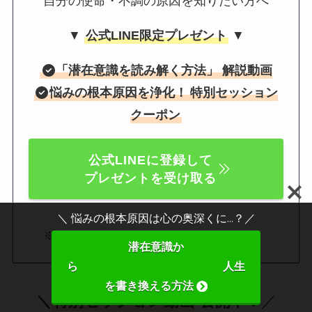
自分の使命・不調の原因を知りたい方へ
▼
公式LINE限定プレゼント
▼
「
潜在意識を読み解く方法
」 解説動画
悩みの根本原因を浄化！
特別セッション
クーポン
公式LINEに登録して
プレゼントを受け取る
＼ 悩みの根本原因は心の奥深くに...？／
。
※電話番号など個人情報の入力は不要です
潜在意識か
ら 人生
を書き換える方法
＼
特別セッション動画
公開中！
／