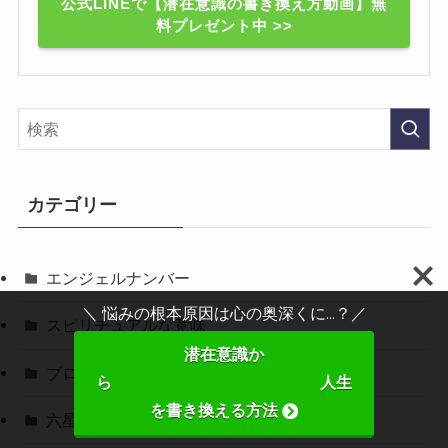
公式LINEで【潜在意識の書き換え方動画】無
料プレゼント中 >>
カテゴリー
エンジェルナンバー
＼ 悩みの根本原因は心の奥深くに...？／
スピリチュアルな意味
潜在意識か
ブログ
ら 人生
を書き換える方法
六星占術