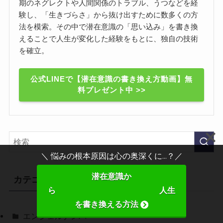
期のネグレクトや人間関係のトラブル、うつなどを経
験し、「生きづらさ」から抜け出すために数多くの方
法を模索。その中で潜在意識の「思い込み」を書き換
えることで人生が変化した経験をもとに、独自の技術
を確立。
公式LINEで【潜在意識の書き換え方動画】無
料プレゼント中 >>
＼ 悩みの根本原因は心の奥深くに...？／
潜在意識か
カテゴリー
ら 人生
を書き換える方法
エンジェルナンバー