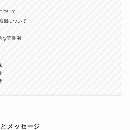
運について
/転職について
体的な実践例
味
味
味
味とメッセージ