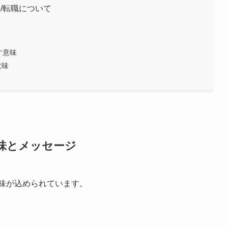
事/転職について
す意味
意味
意味とメッセージ
意味が込められています。