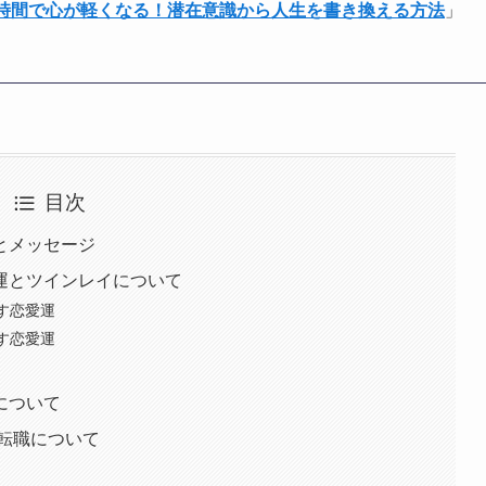
1時間で心が軽くなる！潜在意識から人生を書き換える方法
」
目次
味とメッセージ
愛運とツインレイについて
示す恋愛運
示す恋愛運
運について
/転職について