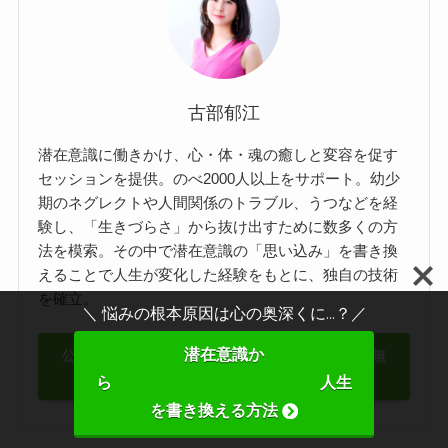
古部郁江
潜在意識に働きかけ、心・体・魂の癒しと変容を促す
セッションを提供。のべ2000人以上をサポート。幼少
期のネグレクトや人間関係のトラブル、うつなどを経
験し、「生きづらさ」から抜け出すために数多くの方
法を模索。その中で潜在意識の「思い込み」を書き換
えることで人生が変化した経験をもとに、独自の技術
を確立。
＼ 悩みの根本原因は心の奥深くに...？／
潜在意識か
公式LINEで【潜在意識の書き換え方動画】無
料プレゼント中 >>
ら 人生
を書き換える方法