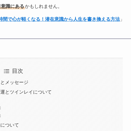
在意識にある
かもしれません。
1時間で心が軽くなる！潜在意識から人生を書き換える方法
」
目次
意味とメッセージ
恋愛運とツインレイについて
味
味
運について