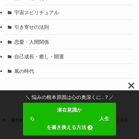
宇宙スピリチュアル
引き寄せの法則
恋愛・人間関係
自己成長・癒し・開運
風の時代
＼ 悩みの根本原因は心の奥深くに...？／
潜在意識か
ら 人生
運営者情報
プライバシーポリシー
特定商取引法に基づく表示
を書き換える方法
お問い合わせ