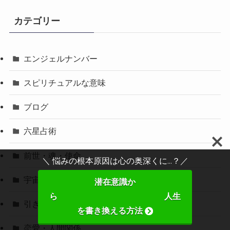
カテゴリー
エンジェルナンバー
スピリチュアルな意味
ブログ
六星占術
前世・魂・使命
＼ 悩みの根本原因は心の奥深くに...？／
宇宙スピリチュアル
潜在意識か
ら 人生
引き寄せの法則
を書き換える方法
恋愛・人間関係