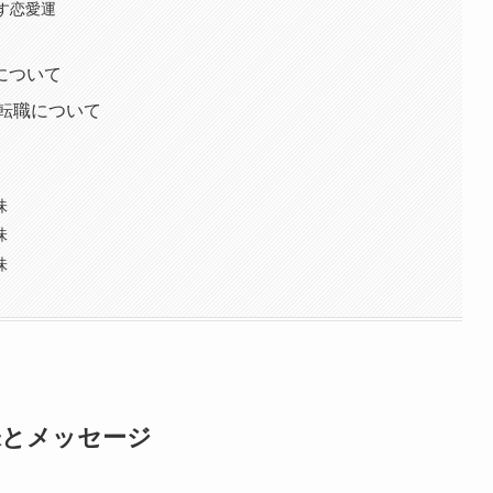
示す恋愛運
運について
/転職について
味
味
味
味とメッセージ