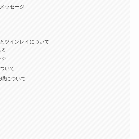
とメッセージ
運とツインレイについて
ある
ージ
について
/転職について