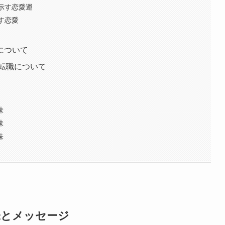
に示す恋愛運
示す恋愛
運について
/転職について
味
味
味
味とメッセージ