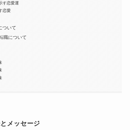
に示す恋愛運
示す恋愛
運について
/転職について
味
味
味
味とメッセージ