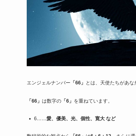
エンジェルナンバー
「66」
とは、天使たちがあな
「66」
は数字の
「6」
を重ねています。
6……
愛、優美、光、個性、寛大 など