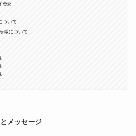
示す恋愛
運について
/転職について
味
味
味
味とメッセージ