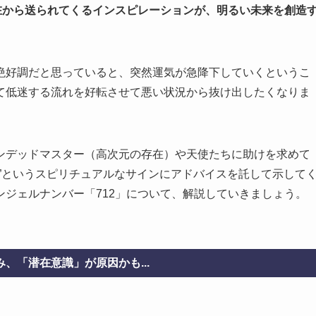
在から送られてくるインスピレーションが、明るい未来を創造
絶好調だと思っていると、突然運気が急降下していくというこ
て低迷する流れを好転させて悪い状況から抜け出したくなりま
ンデッドマスター（高次元の存在）や天使たちに助けを求めて
”というスピリチュアルなサインにアドバイスを託して示して
ジェルナンバー「712」について、解説していきましょう。
、「潜在意識」が原因かも...