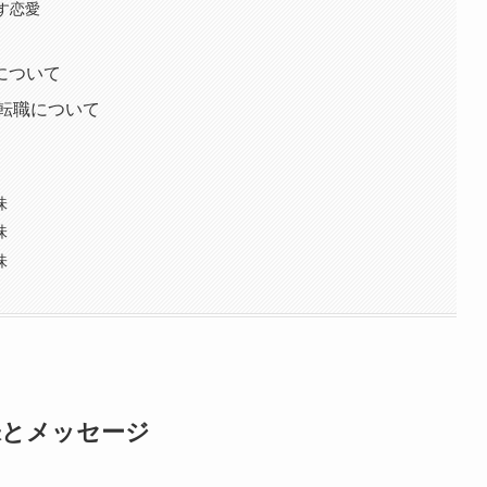
示す恋愛
運について
/転職について
味
味
味
味とメッセージ