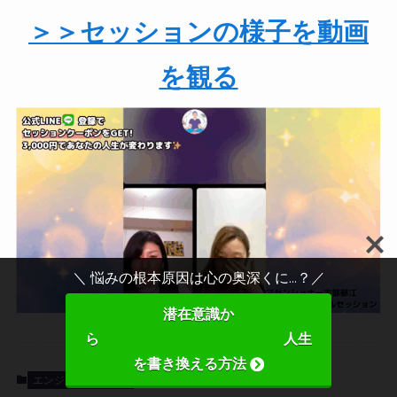
＞＞セッションの様子を動画
を観る
＼ 悩みの根本原因は心の奥深くに...？／
潜在意識か
ら 人生
を書き換える方法
エンジェルナンバー