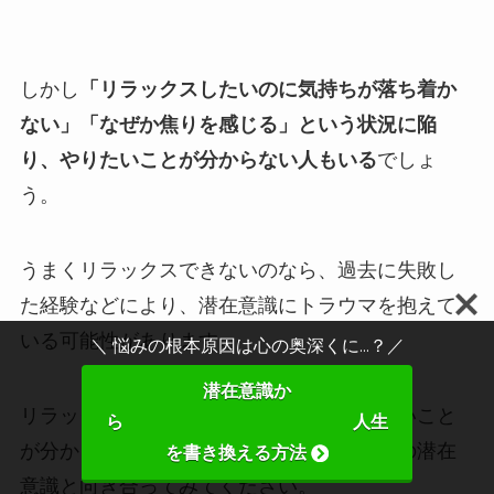
しかし
「リラックスしたいのに気持ちが落ち着か
ない」「なぜか焦りを感じる」という状況に陥
り、やりたいことが分からない人もいる
でしょ
う。
うまくリラックスできないのなら、過去に失敗し
た経験などにより、潜在意識にトラウマを抱えて
いる可能性があります。
＼ 悩みの根本原因は心の奥深くに...？／
潜在意識か
リラックスしようとしても難しく、やりたいこと
ら 人生
が分からないと感じるなら、まずはあなたの潜在
を書き換える方法
意識と向き合ってみてください。