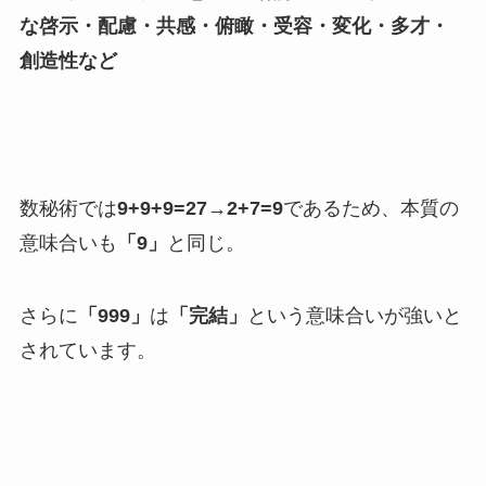
な啓示・配慮・共感・俯瞰・受容・変化・多才・
創造性など
数秘術では
9+9+9=27→2+7=9
であるため、本質の
意味合いも
「9」
と同じ。
さらに
「999」
は
「完結」
という意味合いが強いと
されています。