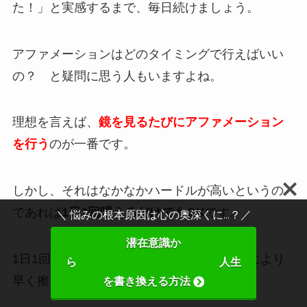
た！」と実感するまで、毎日続けましょう。
アファメーションはどのタイミングで行えばいい
の？ と疑問に思う人もいますよね。
理想を言えば、
鏡を見るたびにアファメーション
を行う
のが一番です。
しかし、それはなかなかハードルが高いというの
であれば
1日3回唱えるだけでもOK
です。
＼ 悩みの根本原因は心の奥深くに...？／
潜在意識か
1日1回よりは、複数回やることで潜在意識により
ら 人生
早く擦り込むことができます。
を書き換える方法