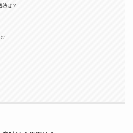
処法は？
込む