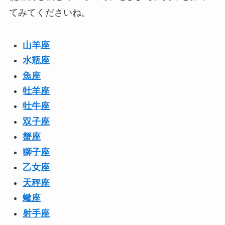
てみてくださいね。
山羊座
水瓶座
魚座
牡羊座
牡牛座
双子座
蟹座
獅子座
乙女座
天秤座
蠍座
射手座