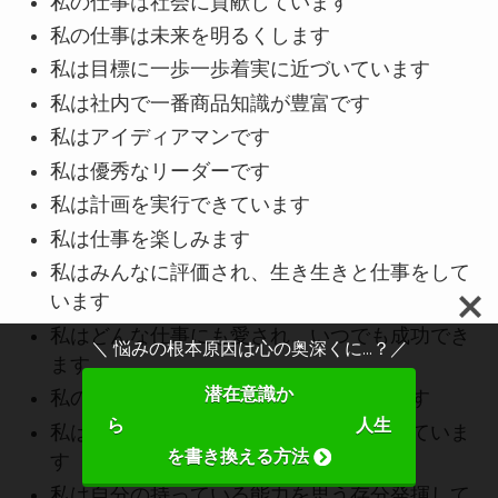
私の仕事は社会に貢献しています
私の仕事は未来を明るくします
私は目標に一歩一歩着実に近づいています
私は社内で一番商品知識が豊富です
私はアイディアマンです
私は優秀なリーダーです
私は計画を実行できています
私は仕事を楽しみます
私はみんなに評価され、生き生きと仕事をして
います
私はどんな仕事にも愛され、いつでも成功でき
＼ 悩みの根本原因は心の奥深くに...？／
ます
潜在意識か
私の仕事は世界に本質的な価値を届けます
ら 人生
私は天職をみつけ、毎日楽しく仕事をしていま
を書き換える方法
す
私は自分の持っている能力を思う存分発揮して