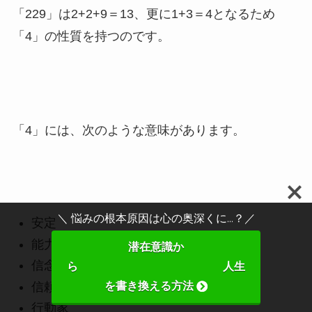
「229」は2+2+9＝13、更に1+3＝4となるため
「4」の性質を持つのです。
「4」には、次のような意味があります。
＼ 悩みの根本原因は心の奥深くに...？／
安定
能力
潜在意識か
信念
ら 人生
を書き換える方法
信頼性
行動家