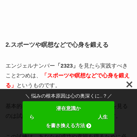
2.スポーツや瞑想などで心身を鍛える
エンジェルナンバー
「2323」
を見たら実践すべき
こと2つめは、
「スポーツや瞑想などで心身を鍛え
る」
というものです。
＼ 悩みの根本原因は心の奥深くに...？／
基本的な意味でも紹介した通り、
「2323」
を見る
潜在意識か
のは試練を与えられる可能性が高い時期です。
ら 人生
を書き換える方法
この試練は、あなたが成功や幸福を得るために必