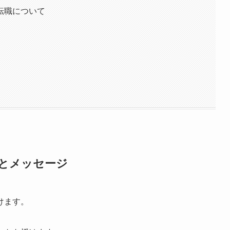
/転職について
味とメッセージ
けます。