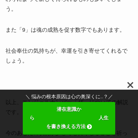
う。
また「9」は魂の成熟を促す数字でもあります。
社会奉仕の気持ちが、幸運を引き寄せてくれるで
しょう。
＼ 悩みの根本原因は心の奥深くに...？／
以上、エンジェルナンバー「45」についての解説
潜在意識か
です。
ら 人生
を書き換える方法
今のあなたの状況が少しでも良くなることを祈っ