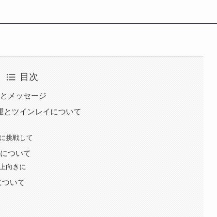
目次
味とメッセージ
愛運とツインレイについて
とに挑戦して
運について
ば上向きに
について