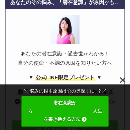
あなたのその悩み、「潜在意識」が原因
かも…
あなたの潜在意識・過去世がわかる！
自分の使命・不調の原因を知りたい方へ
▼
公式LINE限定プレゼント
▼
＼ 悩みの根本原因は心の奥深くに...？／
「
潜在意識を読み解く方法
」 解説動画
悩みの根本原因を浄化！
特別セッション
潜在意識か
クーポン
ら 人生
を書き換える方法
公式LINEに登録して