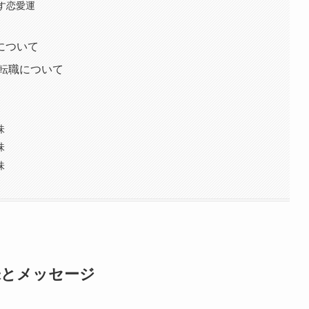
示す恋愛運
運について
/転職について
味
味
味
味とメッセージ