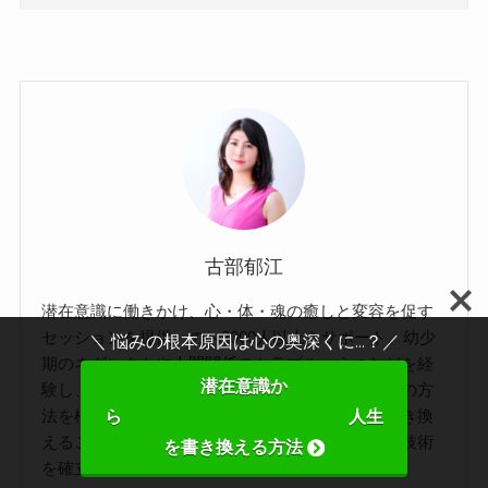
古部郁江
潜在意識に働きかけ、心・体・魂の癒しと変容を促す
セッションを提供。のべ2000人以上をサポート。幼少
＼ 悩みの根本原因は心の奥深くに...？／
期のネグレクトや人間関係のトラブル、うつなどを経
潜在意識か
験し、「生きづらさ」から抜け出すために数多くの方
法を模索。その中で潜在意識の「思い込み」を書き換
ら 人生
えることで人生が変化した経験をもとに、独自の技術
を書き換える方法
を確立。