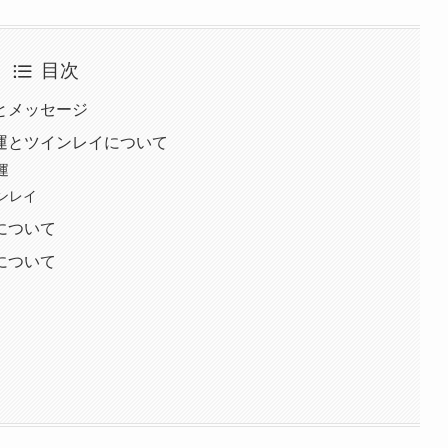
目次
味とメッセージ
愛運とツインレイについて
運
インレイ
運について
事について