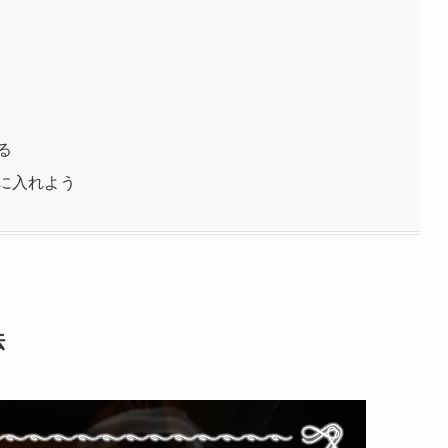
る
に入れよう
法