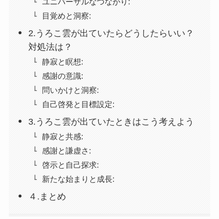
ユニバーサルなつながり:
目覚めと洞察:
2.うろこ雲が出ていたらどうしたらいい？
対処法は？
静寂と瞑想:
感謝の意識:
問いかけと洞察:
自己啓発と目標設定:
3.うろこ雲が出ていたときはこう考えよう
静寂と共感:
感謝と謙虚さ:
啓示と自己探求:
新たな始まりと成長:
４.まとめ