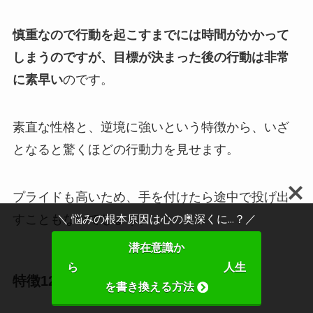
慎重なので行動を起こすまでには時間がかかって
しまうのですが、目標が決まった後の行動は非常
に素早い
のです。
素直な性格と、逆境に強いという特徴から、いざ
となると驚くほどの行動力を見せます。
プライドも高いため、手を付けたら途中で投げ出
すこともないでしょう。
＼ 悩みの根本原因は心の奥深くに...？／
潜在意識か
ら 人生
特徴12.おおらかに見える
を書き換える方法