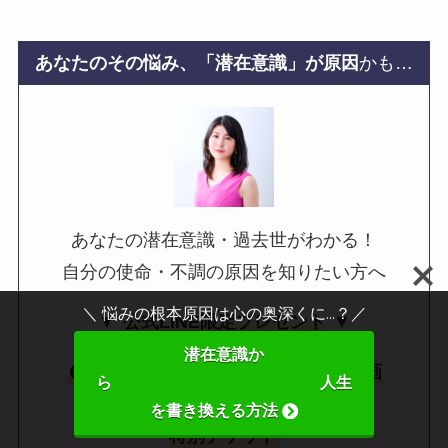
あなたのその悩み、「潜在意識」が原因
かも…
あなたの潜在意識・過去世がわかる！
自分の使命・不調の原因を知りたい方へ
＼ 悩みの根本原因は心の奥深くに...？／
▼
公式LINE限定プレゼント
▼
潜在意識か
「潜在意識の書き換え方」 解説動画
ら 人生
3,000円でセッションが受けられる
を書き換える方法
特別チケット