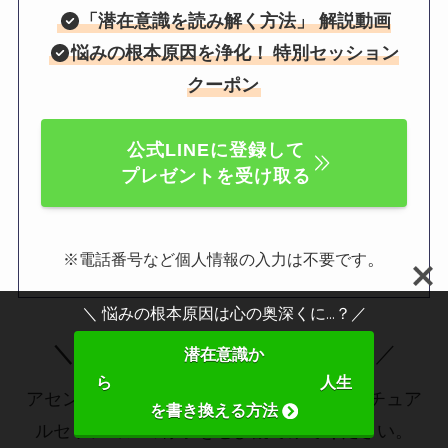
「
潜在意識を読み解く方法
」 解説動画
悩みの根本原因を浄化！
特別セッション
クーポン
公式LINEに登録して
プレゼントを受け取る
。
※電話番号など個人情報の入力は不要です
＼ 悩みの根本原因は心の奥深くに...？／
＼
特別セッション動画
公開中！
／
潜在意識か
ら 人生
アセンショナーの独自技術を使ったスピリチュア
を書き換える方法
ルセッションの様子をぜひ観てみてください。