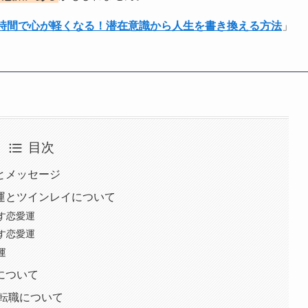
1時間で心が軽くなる！潜在意識から人生を書き換える方法
」
目次
味とメッセージ
愛運とツインレイについて
示す恋愛運
示す恋愛運
運
運について
/転職について