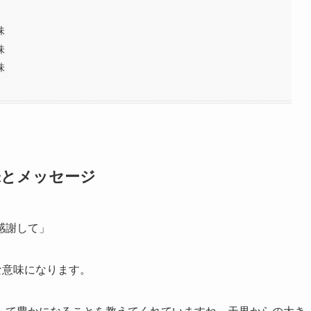
味
味
味
味とメッセージ
感謝して」
な意味になります。