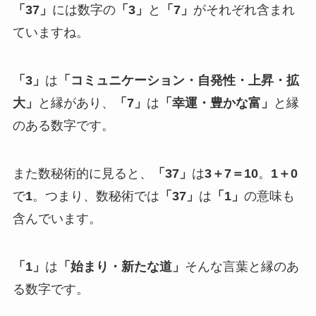
「37」
には数字の
「3」
と
「7」
がそれぞれ含まれ
ていますね。
「3」
は
「コミュニケーション・自発性・上昇・拡
大」
と縁があり、
「7」
は
「幸運・豊かな富」
と縁
のある数字です。
また数秘術的に見ると、
「37」
は
3＋7＝10
。
1＋0
で
1
。つまり、数秘術では
「37」
は
「1」
の意味も
含んでいます。
「1」
は
「始まり・新たな道」
そんな言葉と縁のあ
る数字です。