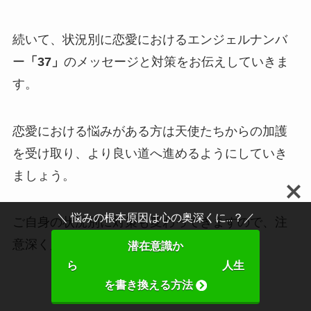
続いて、状況別に恋愛におけるエンジェルナンバ
ー
「37」
のメッセージと対策をお伝えしていきま
す。
恋愛における悩みがある方は天使たちからの加護
を受け取り、より良い道へ進めるようにしていき
ましょう。
＼ 悩みの根本原因は心の奥深くに...？／
ご自身の状況別に対策も変わってきますので、注
意深く見ることが必要です。
潜在意識か
ら 人生
を書き換える方法