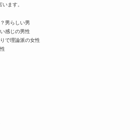
言います。
？男らしい男
い感じの男性
りで理論派の女性
性
う