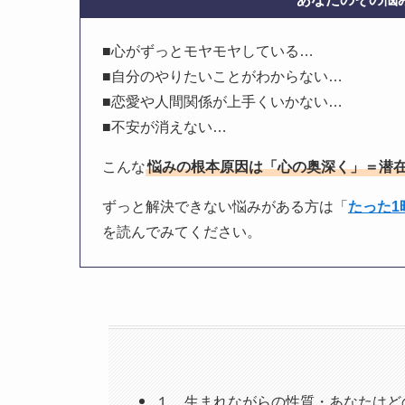
■心がずっとモヤモヤしている…
■自分のやりたいことがわからない…
■恋愛や人間関係が上手くいかない…
■不安が消えない…
こんな
悩みの根本原因は「心の奥深く」＝潜
ずっと解決できない悩みがある方は「
たった
を読んでみてください。
１．生まれながらの性質・あなたはど