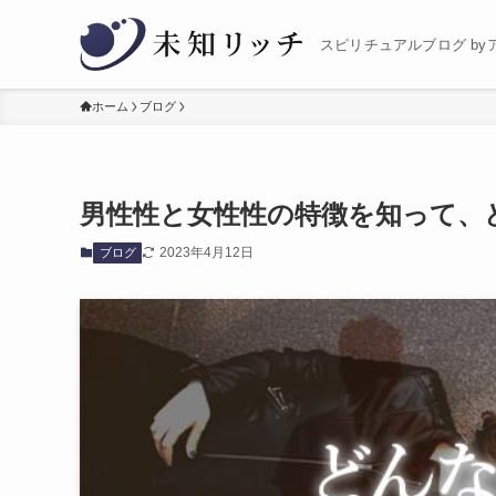
スピリチュアルブログ by
ホーム
ブログ
男性性と女性性の特徴を知って、
2023年4月12日
ブログ