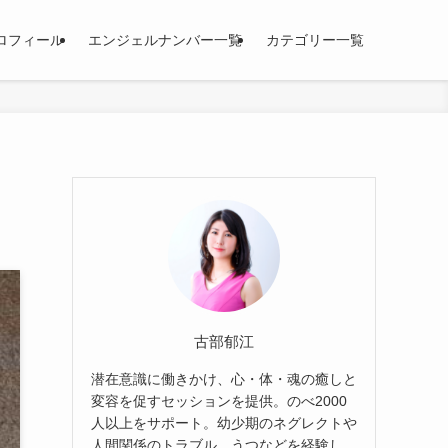
ロフィール
エンジェルナンバー一覧
カテゴリー一覧
古部郁江
潜在意識に働きかけ、心・体・魂の癒しと
変容を促すセッションを提供。のべ2000
人以上をサポート。幼少期のネグレクトや
人間関係のトラブル、うつなどを経験し、