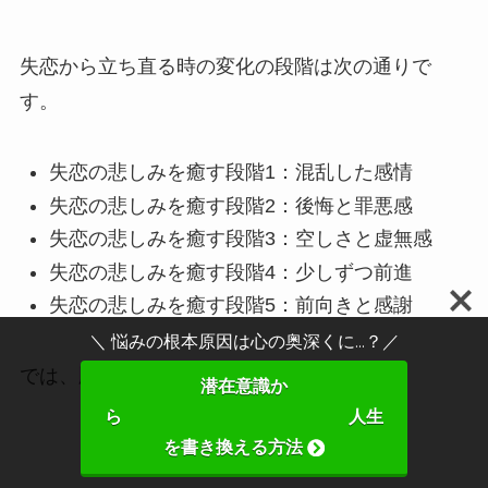
失恋から立ち直る時の変化の段階は次の通りで
す。
失恋の悲しみを癒す段階1：混乱した感情
失恋の悲しみを癒す段階2：後悔と罪悪感
失恋の悲しみを癒す段階3：空しさと虚無感
失恋の悲しみを癒す段階4：少しずつ前進
失恋の悲しみを癒す段階5：前向きと感謝
＼ 悩みの根本原因は心の奥深くに...？／
では、順を追って説明しますね。
潜在意識か
ら 人生
を書き換える方法