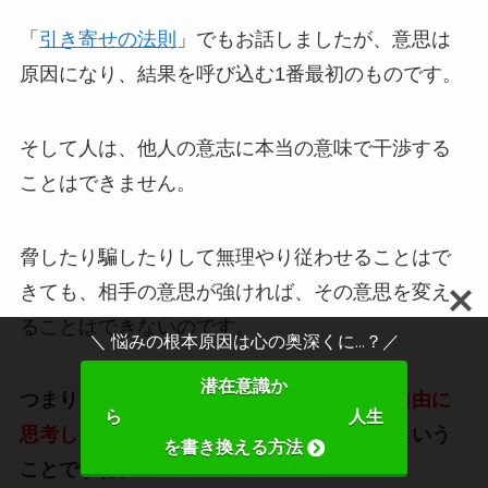
「
引き寄せの法則
」でもお話しましたが、意思は
原因になり、結果を呼び込む1番最初のものです。
そして人は、他人の意志に本当の意味で干渉する
ことはできません。
脅したり騙したりして無理やり従わせることはで
きても、相手の意思が強ければ、その意思を変え
ることはできないのです。
＼ 悩みの根本原因は心の奥深くに...？／
潜在意識か
つまり、私たちは外からの干渉を受けず、
自由に
ら 人生
思考し、それを実現化させることができる
という
を書き換える方法
ことですね。