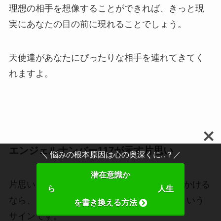
理想の相手を想像することができれば、きっと現
実にあなたの目の前に現れることでしょう。
天使達があなたにぴったりな相手を連れてきてく
れますよ。
エンジェルナンバー117が示す片思い
＼ 悩みの根本原因は心の奥深くに...？／
潜在意識か
片思いをしているときに
「117」
を頻繁に見かける
ら 人生
なら、
「仕事を全力で頑張ることがカギ」
という
を書き換える方法
サインです。