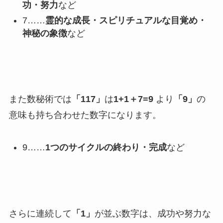
功・努力
など
7……
霊的な成長・スピリチュアルな目覚め・
神秘の象徴
など
また数秘術では
「117」
は
1+1＋7=9
より
「9」
の
意味も持ち合わせた数字になります。
9……
1つのサイクルの終わり・完成
など
さらに連続して
「1」
が並ぶ数字は、成功や努力な