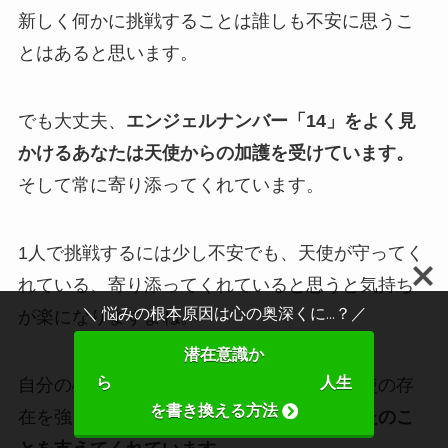
新しく何かに挑戦することは誰しも不安に思うこ
とはあると思います。
でも大丈夫、
エンジェルナンバー「14」をよく見
かけるあなたは天使からの加護を受けています。
そして常に寄り添ってくれています。
1人で挑戦するには少し不安でも、天使が守ってく
れている、寄り添ってくれていると思うと気持ち
＼ 悩みの根本原因は心の奥深くに...？／
が楽になりますよね。
潜在意識か
ら 人生
自分の心の声に耳を傾けて、そばにいる天使の存
を書き換える方法
在を強く感じてみてください。
きっとあなたのこ